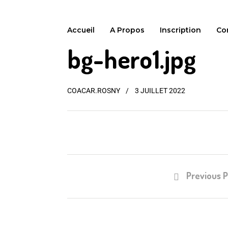
Accueil
A Propos
Inscription
Co
bg-hero1.jpg
COACAR.ROSNY
3 JUILLET 2022
Previous P