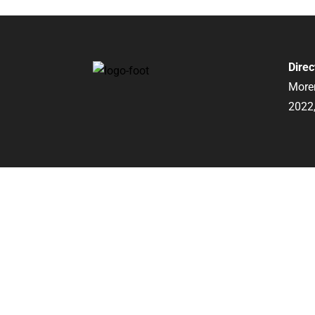
Direc
Moren
2022,