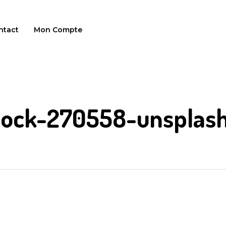
ntact
Mon Compte
lock-270558-unsplas